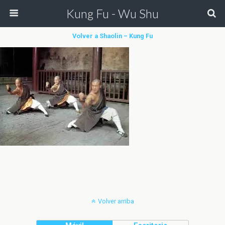
Kung Fu - Wu Shu
Volver a Shaolin – Kung Fu
Volver arriba