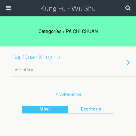
Kung Fu - Wu Shu
Categorías ›
PA CHI CHUAN
Baji Quan Kung Fu
1 RESPUESTA
Volver arriba
Móvil
Escritorio