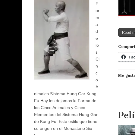
F
or
m
a
d
Read 
e
lo
Compart
s
Fa
Ci
n
c
Me gusta
o
A
nimales Sistema Hung Gar Kung
Fu Hoy les dejamos la Forma de
los Cinco Animales y Cinco
Pel
Elementos del Sistema Hung Gar
de Kung Fu. Este estilo que tiene
su origen en el Monasterio Siu