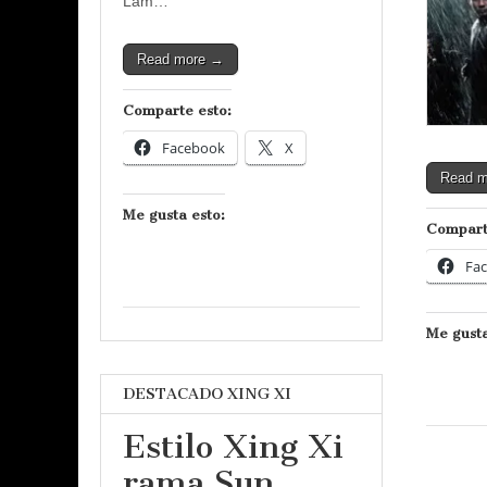
Lam…
Read more →
Comparte esto:
Facebook
X
Read 
Me gusta esto:
Compart
Fa
Me gusta
DESTACADO XING XI
Estilo Xing Xi
rama Sun