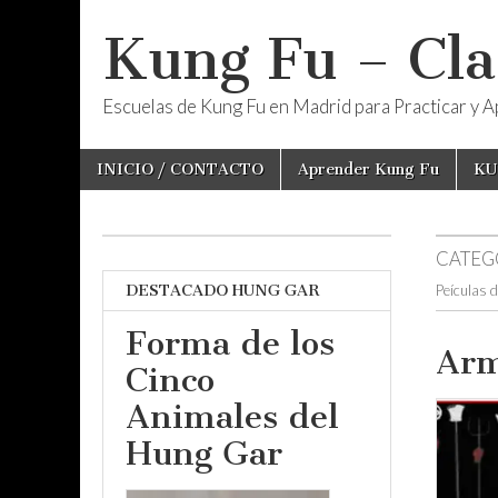
Kung Fu – Cla
Escuelas de Kung Fu en Madrid para Practicar y Ap
Skip
Main
INICIO / CONTACTO
Aprender Kung Fu
KU
to
menu
content
CATEG
DESTACADO HUNG GAR
Peículas d
Forma de los
Arm
Cinco
Animales del
Hung Gar