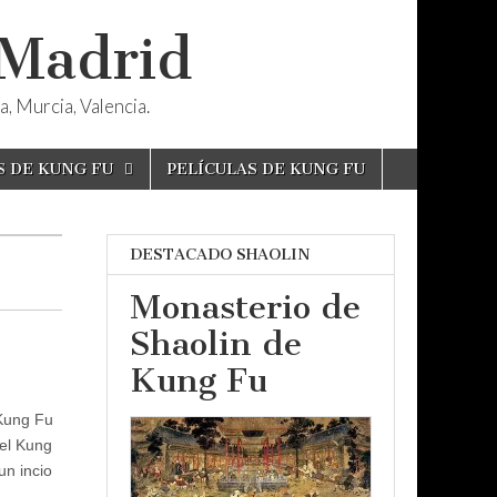
 Madrid
, Murcia, Valencia.
S DE KUNG FU
PELÍCULAS DE KUNG FU
DESTACADO SHAOLIN
Monasterio de
Shaolin de
Kung Fu
 Kung Fu
del Kung
un incio