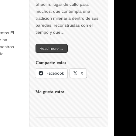
Shaolín, lugar de culto para
muchos, que contempla una
tradición milenaria dentro de sus
paredes; reconstruidas con el
tiempo y que…
entos El
e ha
maestros
Read more →
lía…
Comparte esto:
Facebook
X
Me gusta esto: