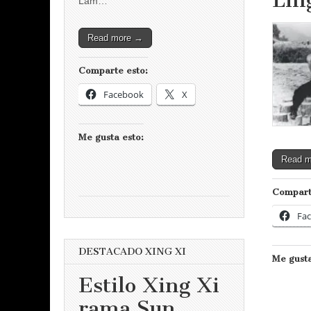
Lin
Lam…
Read more →
Comparte esto:
Facebook
X
Me gusta esto:
Read 
Compart
Fa
DESTACADO XING XI
Me gusta
Estilo Xing Xi
rama Sun