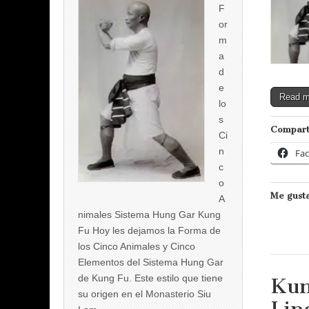
F
or
m
a
d
e
Read 
lo
s
Compart
Ci
n
Fa
c
o
Me gusta
A
nimales Sistema Hung Gar Kung
Fu Hoy les dejamos la Forma de
los Cinco Animales y Cinco
Elementos del Sistema Hung Gar
de Kung Fu. Este estilo que tiene
Kun
su origen en el Monasterio Siu