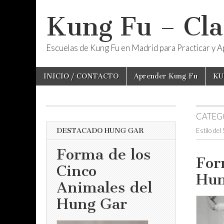
Kung Fu – Cla
Escuelas de Kung Fu en Madrid para Practicar y Ap
Skip
Main
INICIO / CONTACTO
Aprender Kung Fu
KU
to
menu
content
CATEG
DESTACADO HUNG GAR
Estilo del
Forma de los
For
Cinco
Hun
Animales del
Hung Gar