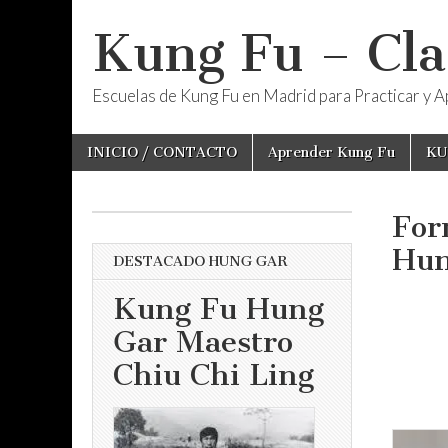
Kung Fu – Cla
Escuelas de Kung Fu en Madrid para Practicar y Ap
Skip
Main
INICIO / CONTACTO
Aprender Kung Fu
KU
to
menu
content
For
Hun
DESTACADO HUNG GAR
Kung Fu Hung
Gar Maestro
Chiu Chi Ling