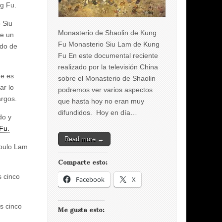
g Fu.
 Siu
Monasterio de Shaolin de Kung
de un
Fu Monasterio Siu Lam de Kung
odo de
Fu En este documental reciente
realizado por la televisión China
e es
sobre el Monasterio de Shaolin
ar lo
podremos ver varios aspectos
argos.
que hasta hoy no eran muy
difundidos. Hoy en día…
do y
Fu.
Read more →
ípulo Lam
Comparte esto:
s cinco
Facebook
X
s cinco
Me gusta esto: