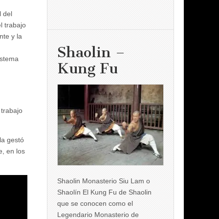
 del
l trabajo
te y la
Shaolin –
istema
Kung Fu
trabajo
la gestó
e, en los
Shaolin Monasterio Siu Lam o
Shaolín El Kung Fu de Shaolin
que se conocen como el
Legendario Monasterio de