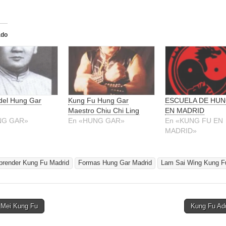
ado
del Hung Gar
Kung Fu Hung Gar
ESCUELA DE HU
Maestro Chiu Chi Ling
EN MADRID
NG GAR»
En «HUNG GAR»
En «KUNG FU EN
MADRID»
prender Kung Fu Madrid
Formas Hung Gar Madrid
Lam Sai Wing Kung F
Mei Kung Fu
Kung Fu Ad
tion