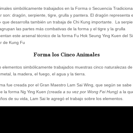
imales simbólicamente trabajados en la Forma o Secuencia Tradicional
 son: dragón, serpiente, tigre, grulla y pantera. El dragón representa e
» que desarrolla también un trabaja de Chi Kung importante. La serpien
agrupan las partes más combativas de la forma y el tigre y la grulla
ntan este arsenal técnico de la forma Fu Hok Seung Ying Kuen del S
r de Kung Fu
Forma los Cinco Animales
o elementos simbólicamente trabajados muestras cinco naturalezas de 
 metal, la madera, el fuego, el agua y la tierra.
ma fue creada por el Gran Maestro Lam Sai Wing, que según se sabe 
 de la forma Ng Ying Kuen
(creada a su vez por Wong Fei Hung)
a la qu
años de su vida, Lam Sai le agregó el trabajo sobre los elementos.