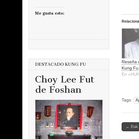
Me gusta esto:
Relacion
Reseña 
DESTACADO KUNG FU
Kung Fu
En «HU
Choy Lee Fut
de Foshan
Tags:
A
Post
← Bak 
naviga