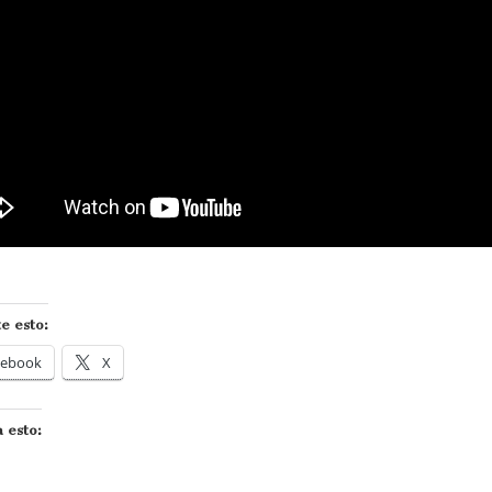
e esto:
cebook
X
 esto: