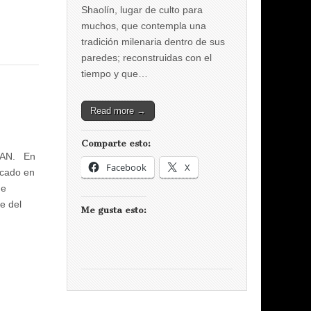
Shaolín, lugar de culto para
muchos, que contempla una
tradición milenaria dentro de sus
paredes; reconstruidas con el
tiempo y que…
Read more →
Comparte esto:
SAN. En
Facebook
X
icado en
ue
e del
Me gusta esto: