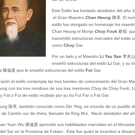
Este Estilo fue fundado alrededor del año 
el Gran Maestro
Chan Heung
陳享. El nom
estilo fue otorgado en homenaje los maest
Chan Heung el Monje
Choy Fook
蔡褔 que
transmitió estructuras marciales del estilo 
como
Choy
Gar.
Por un lado y el Maestro
Li Yau San
李友山; 
enseñó estructuras del estilo
Li
Gar, y su t
u
陳遠護 que le enseñó estructuras del estilo
Fut
Gar.
razón el estilo contempla las tres fuentes de conocimiento del Gran Ma
ng con los tres nombres de sus tres mentores Choy de Choy Fook, Li
 Fat o Fut de estilo recibido por su tío Fut Far o Fat Gar.
ng 陈享, también conocido como Din Ying, es oriundo de un pueblo de
a de Cantón sur de china, llamado de King Mui. Nació alrededor del a
han Yuen Wu 陳遠護 aprendió sus habilidades marciales en el Monaste
del Sur en la Provincia de Fukien. Este fue quién le incentivó a desarro