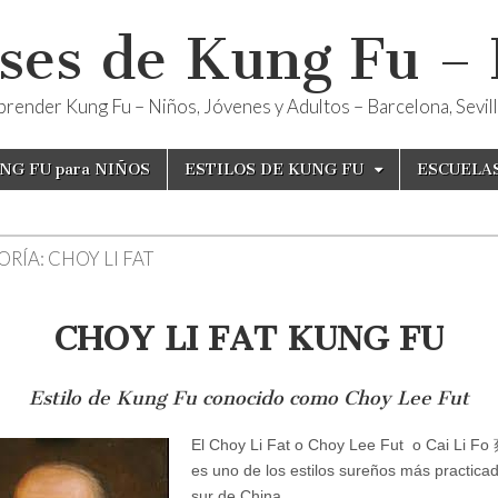
ses de Kung Fu –
render Kung Fu – Niños, Jóvenes y Adultos – Barcelona, Sevilla
NG FU para NIÑOS
ESTILOS DE KUNG FU
ESCUELA
ORÍA:
CHOY LI FAT
CHOY LI FAT KUNG FU
Estilo de Kung Fu conocido como Choy Lee Fut
El Choy Li Fat o Choy Lee Fut o Cai Li 
es uno de los estilos sureños más practicad
sur de China.