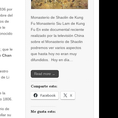
1836 por
bre del
Monasterio de Shaolin de Kung
ros de
Fu Monasterio Siu Lam de Kung
 le
Fu En este documental reciente
conocido
realizado por la televisión China
sobre el Monasterio de Shaolin
podremos ver varios aspectos
que le
que hasta hoy no eran muy
ío
Chan
difundidos. Hoy en día…
estro
Read more →
 de Li
Comparte esto:
 la
Facebook
X
ño 1806.
rio de
Me gusta esto:
llar su