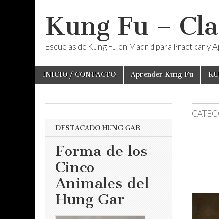
Kung Fu – Cla
Escuelas de Kung Fu en Madrid para Practicar y Ap
Skip
Main
INICIO / CONTACTO
Aprender Kung Fu
KU
to
menu
content
CATEG
DESTACADO HUNG GAR
Forma de los
Cinco
Animales del
Hung Gar