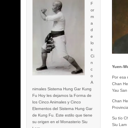
F
or
m
a
d
e
lo
s
Ci
n
Yuen-W
c
o
Por esa 
A
Chan Heu
nimales Sistema Hung Gar Kung
Yau San y
Fu Hoy les dejamos la Forma de
Chan Heu
los Cinco Animales y Cinco
Provinci
Elementos del Sistema Hung Gar
de Kung Fu. Este estilo que tiene
Su tío C
su origen en el Monasterio Siu
Siu Lam 