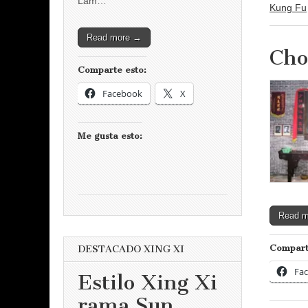
Lam…
Kung Fu
Read more →
Cho
Comparte esto:
Facebook
X
Me gusta esto:
Read 
Compart
DESTACADO XING XI
Fa
Estilo Xing Xi
rama Sun