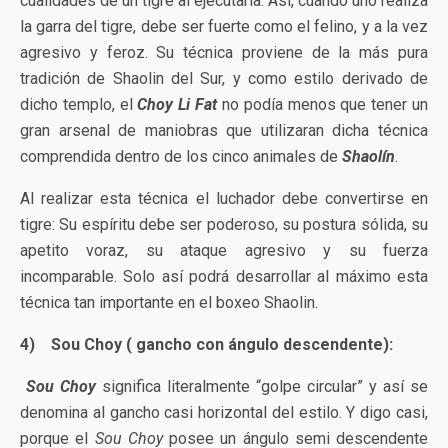
cualidades de un tigre al ejecutarla. Así, cuando uno realiza
la garra del tigre, debe ser fuerte como el felino, y a la vez
agresivo y feroz. Su técnica proviene de la más pura
tradición de Shaolin del Sur, y como estilo derivado de
dicho templo, el
Choy Li Fat
no podía menos que tener un
gran arsenal de maniobras que utilizaran dicha técnica
comprendida dentro de los cinco animales de
Shaolín
.
Al realizar esta técnica el luchador debe convertirse en
tigre: Su espíritu debe ser poderoso, su postura sólida, su
apetito voraz, su ataque agresivo y su fuerza
incomparable. Solo así podrá desarrollar al máximo esta
técnica tan importante en el boxeo Shaolin.
4)
Sou Choy ( gancho con ángulo descendente):
Sou Choy
significa literalmente “golpe circular” y así se
denomina al gancho casi horizontal del estilo. Y digo casi,
porque el
Sou Choy
posee un ángulo semi descendente