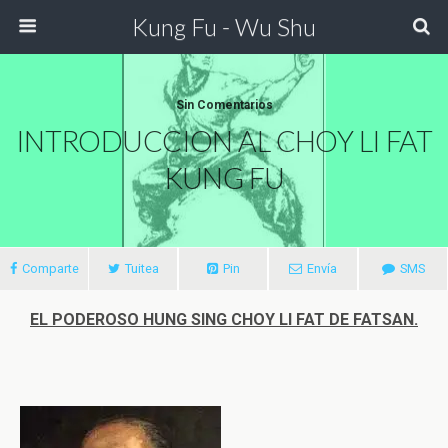
Kung Fu - Wu Shu
Sin Comentarios
INTRODUCCION AL CHOY LI FAT
KUNG FU
Comparte
Tuitea
Pin
Envía
SMS
EL PODEROSO HUNG SING CHOY LI FAT DE FATSAN.