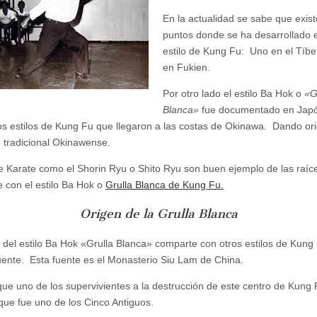
En la actualidad se sabe que exis
puntos donde se ha desarrollado 
estilo de Kung Fu: Uno en el Tíbet
en Fukien.
Por otro lado el estilo Ba Hok o
«G
Blanca»
fue documentado en Jap
os estilos de Kung Fu que llegaron a las costas de Okinawa. Dando or
e tradicional Okinawense.
de Karate como el Shorin Ryu o Shito Ryu son buen ejemplo de las raíc
 con el estilo Ba Hok o
Grulla Blanca de Kung Fu.
Origen de la Grulla Blanca
n del estilo Ba Hok «Grulla Blanca» comparte con otros estilos de Kung 
ente. Esta fuente es el Monasterio Siu Lam de China.
que uno de los supervivientes a la destrucción de este centro de Kung 
 que fue uno de los Cinco Antiguos.