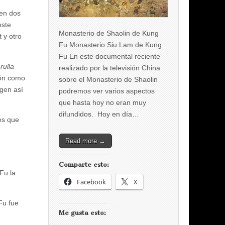
ten dos
este
Monasterio de Shaolin de Kung
 y otro
Fu Monasterio Siu Lam de Kung
Fu En este documental reciente
rulla
realizado por la televisión China
ón como
sobre el Monasterio de Shaolin
igen así
podremos ver varios aspectos
que hasta hoy no eran muy
difundidos. Hoy en día…
es que
Read more →
Comparte esto:
Fu la
Facebook
X
Fu fue
Me gusta esto: