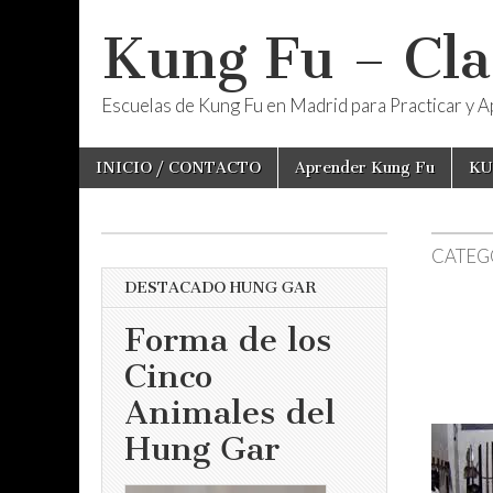
Kung Fu – Cla
Escuelas de Kung Fu en Madrid para Practicar y Ap
Skip
Main
INICIO / CONTACTO
Aprender Kung Fu
KU
to
menu
content
CATEG
DESTACADO HUNG GAR
Forma de los
Cinco
Animales del
Hung Gar