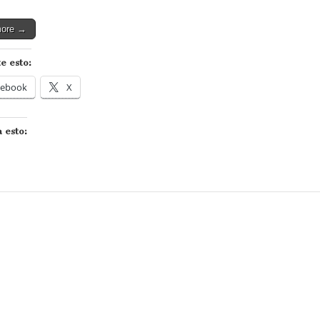
more →
e esto:
cebook
X
 esto: