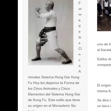
F
or
m
a
d
e
lo
s
uno de l
Ci
al Karat
n
Estilos 
c
comparte
o
A
nimales Sistema Hung Gar Kung
Fu Hoy les dejamos la Forma de
El orige
los Cinco Animales y Cinco
misma fu
Elementos del Sistema Hung Gar
de Kung Fu. Este estilo que tiene
Se dice 
su origen en el Monasterio Siu
un laico