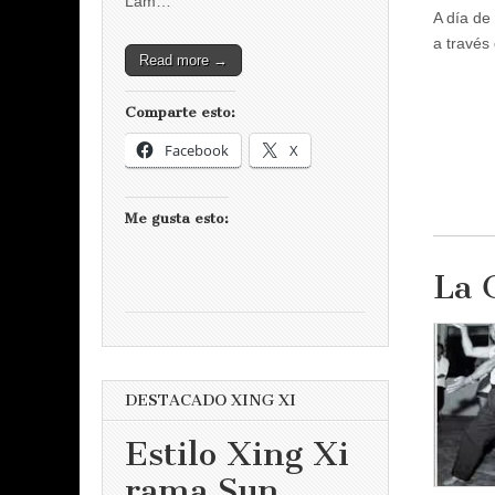
Lam…
A día de
a través
Read more →
Comparte esto:
Facebook
X
Me gusta esto:
La 
DESTACADO XING XI
Estilo Xing Xi
rama Sun