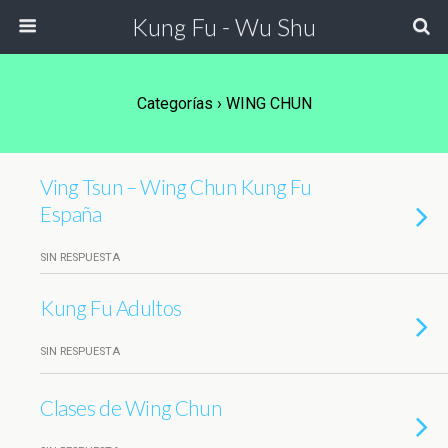
Kung Fu - Wu Shu
Categorías ›
WING CHUN
Ving Tsun – Wing Chun Kung Fu
España
SIN RESPUESTA
Kung Fu Adultos
SIN RESPUESTA
Clases de Wing Chun