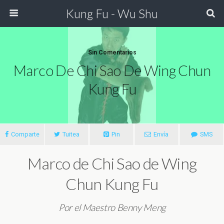
Kung Fu - Wu Shu
Sin Comentarios
Marco De Chi Sao De Wing Chun
Kung Fu
Comparte
Tuitea
Pin
Envía
SMS
Marco de Chi Sao de Wing
Chun Kung Fu
Por el Maestro Benny Meng