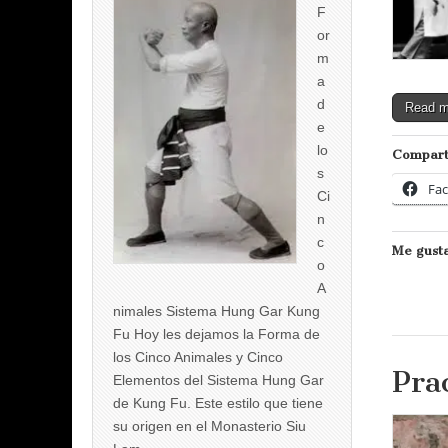
F
or
m
a
d
Read 
e
lo
Compart
s
Fa
Ci
n
c
Me gusta
o
A
nimales Sistema Hung Gar Kung
Fu Hoy les dejamos la Forma de
los Cinco Animales y Cinco
Pra
Elementos del Sistema Hung Gar
de Kung Fu. Este estilo que tiene
su origen en el Monasterio Siu