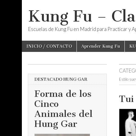
Kung Fu – Cla
Escuelas de Kung Fu en Madrid para Practicar y Ap
Skip
Main
INICIO / CONTACTO
Aprender Kung Fu
KU
to
menu
content
CATEG
DESTACADO HUNG GAR
Estilo sue
Forma de los
Tui
Cinco
Animales del
Hung Gar