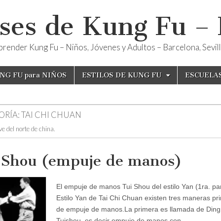
ses de Kung Fu –
render Kung Fu – Niños, Jóvenes y Adultos – Barcelona, Sevilla
NG FU para NIÑOS
ESTILOS DE KUNG FU
ESCUELA
ORÍA:
TAI CHI CHUAN
ve del norte de china.
 Shou (empuje de manos)
El empuje de manos Tui Shou del estilo Yan (1ra. par
Estilo Yan de Tai Chi Chuan existen tres maneras pri
de empuje de manos.La primera es llamada de Ding
Tuishou, es decir empuje de manos con…