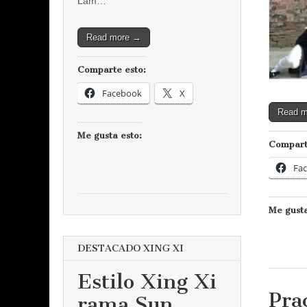
Lam…
Read more →
Comparte esto:
Facebook
X
Read 
Me gusta esto:
Compart
Fa
Me gusta
DESTACADO XING XI
Estilo Xing Xi
Pra
rama Sun