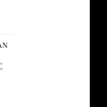
AN
ás
en