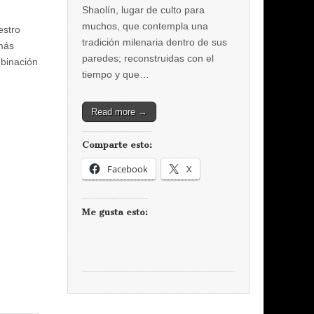
Shaolín, lugar de culto para
muchos, que contempla una
estro
tradición milenaria dentro de sus
 más
paredes; reconstruidas con el
mbinación
tiempo y que…
Read more →
Comparte esto:
Facebook
X
Me gusta esto: