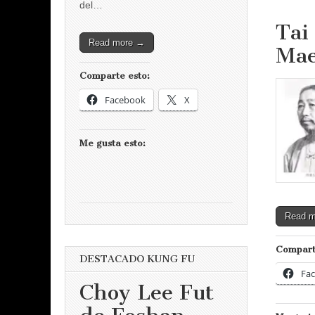
del…
Tai
Read more →
Mae
Comparte esto:
Facebook
X
Me gusta esto:
Read 
Compart
DESTACADO KUNG FU
Fa
Choy Lee Fut