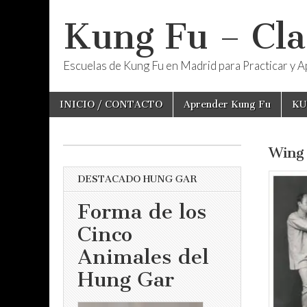
Kung Fu – Cla
Escuelas de Kung Fu en Madrid para Practicar y Ap
Skip
Main
INICIO / CONTACTO
Aprender Kung Fu
KU
to
menu
content
Wing
DESTACADO HUNG GAR
Forma de los
Cinco
Animales del
Hung Gar