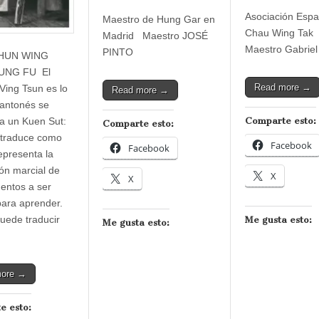
Asociación Espa
Maestro de Hung Gar en
Chau Wing Tak
Madrid Maestro JOSÉ
Maestro Gabriel
PINTO
HUN WING
UNG FU El
Read more →
Ving Tsun es lo
Read more →
antonés se
a un Kuen Sut:
Comparte esto:
Comparte esto:
 traduce como
Facebook
Facebook
epresenta la
ión marcial de
X
X
entos a ser
para aprender.
puede traducir
Me gusta esto:
Me gusta esto:
more →
e esto: