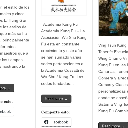
 el estilo de los
imales y cinco
os El Hung Gar
Academia Kung Fu
 los estilos de
Academia Kung Fu – La
 que más se ha
Asociación Wu Shu Kung
, principalmente
Fu está en constante
Ving Tsun Kung
iferentes
crecimiento y este año
Tenerife Escuel
 maestros que a
se han sumado varias
Wing Chun o Vi
e los tiempos
sedes pertenecientes a
Kung Fu en las I
emostrando la
la Academia Cussatti de
Canarias, Teneri
Wu Shu / Kung Fu. Las
Gomera y alred
sedes fundadas…
Cursos y Clases
more →
personalizadas 
donde se enseñ
Read more →
e esto:
Sistema Ving Ts
Kung Fu Compl
cebook
Comparte esto:
Facebook
Read more →