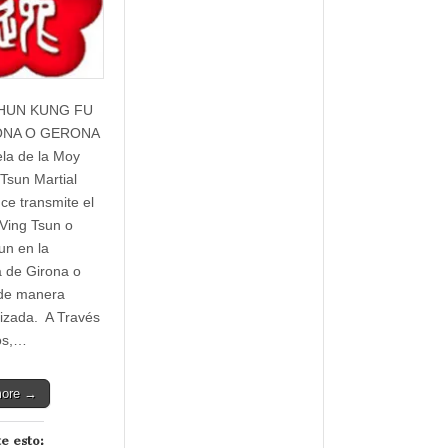
HUN KUNG FU
ONA O GERONA
la de la Moy
 Tsun Martial
nce transmite el
Ving Tsun o
n en la
a de Girona o
de manera
izada. A Través
os,…
more →
e esto: