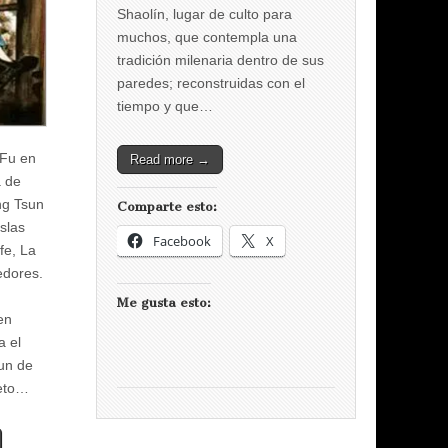
Shaolín, lugar de culto para
muchos, que contempla una
tradición milenaria dentro de sus
paredes; reconstruidas con el
tiempo y que…
 Fu en
Read more →
a de
ng Tsun
Comparte esto:
slas
Facebook
X
fe, La
edores.
Me gusta esto:
en
a el
un de
eto…