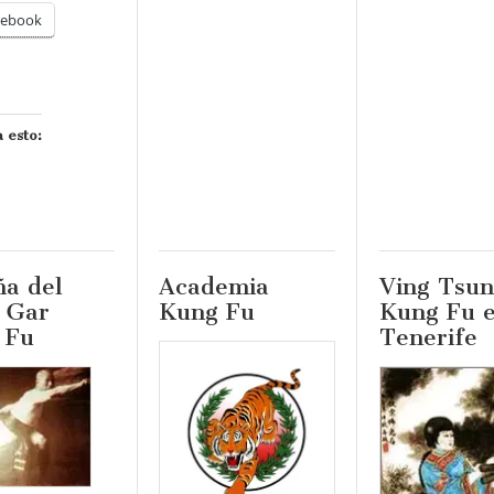
cebook
 esto:
ña del
Academia
Ving Tsun
 Gar
Kung Fu
Kung Fu 
 Fu
Tenerife