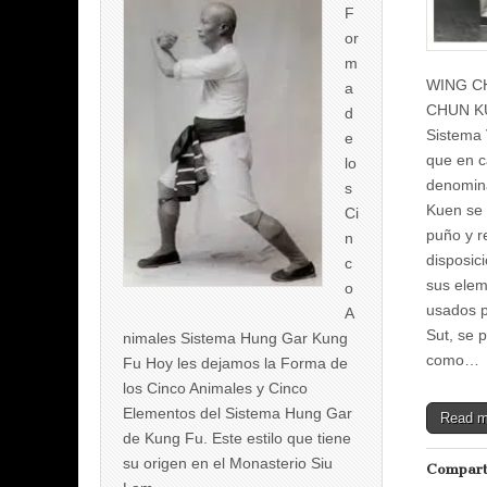
F
or
m
WING C
a
CHUN K
d
Sistema 
e
que en c
lo
denomin
s
Kuen se
Ci
puño y r
n
disposic
c
sus elem
o
usados 
A
Sut, se 
nimales Sistema Hung Gar Kung
como…
Fu Hoy les dejamos la Forma de
los Cinco Animales y Cinco
Elementos del Sistema Hung Gar
Read 
de Kung Fu. Este estilo que tiene
su origen en el Monasterio Siu
Compart