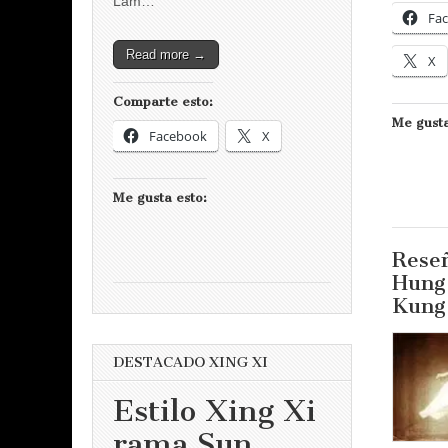
Lam…
Fa
Read more →
X
Comparte esto:
Me gusta
Facebook
X
Me gusta esto:
Rese
Hung
Kung
DESTACADO XING XI
Estilo Xing Xi
rama Sun