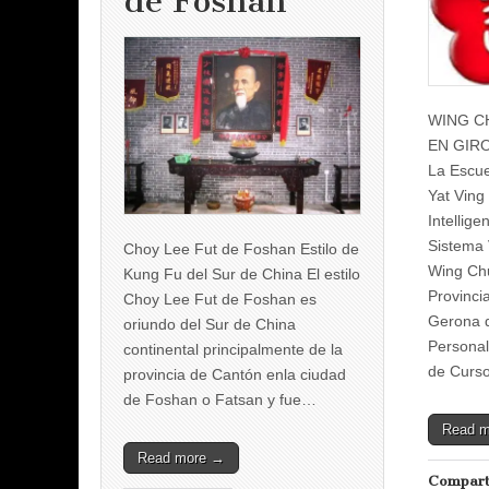
de Foshan
WING C
EN GIR
La Escue
Yat Ving
Intellige
Sistema 
Choy Lee Fut de Foshan Estilo de
Wing Chu
Kung Fu del Sur de China El estilo
Provinci
Choy Lee Fut de Foshan es
Gerona 
oriundo del Sur de China
Personal
continental principalmente de la
de Curs
provincia de Cantón enla ciudad
de Foshan o Fatsan y fue…
Read 
Read more →
Compart