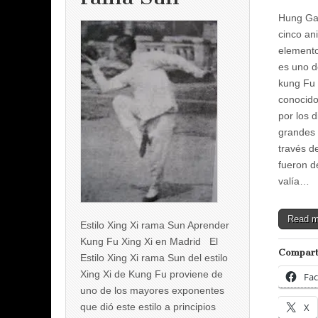
Hung Gar,
cinco an
element
es uno de
kung Fu
conocido
por los d
grandes
través d
fueron d
valía…
Read 
Estilo Xing Xi rama Sun Aprender
Kung Fu Xing Xi en Madrid El
Compart
Estilo Xing Xi rama Sun del estilo
Xing Xi de Kung Fu proviene de
Fa
uno de los mayores exponentes
que dió este estilo a principios
X