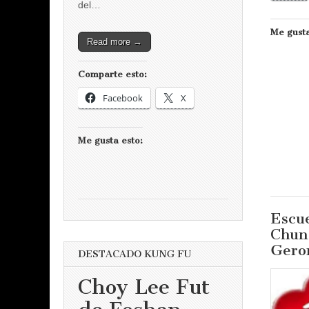
del…
Me gusta
Read more →
Comparte esto:
Facebook
X
Me gusta esto:
Escu
Chun
Gero
DESTACADO KUNG FU
Choy Lee Fut