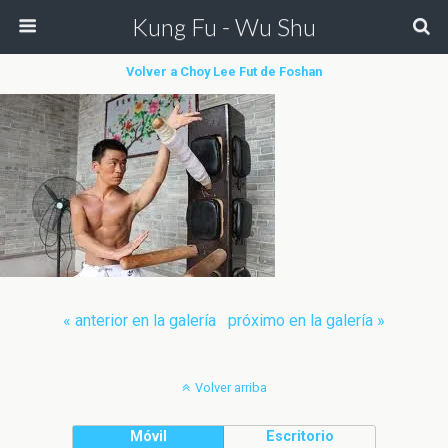
Kung Fu - Wu Shu
Volver a Choy Lee Fut de Foshan
« anterior en la galería
próximo en la galería »
Volver arriba
Móvil
Escritorio