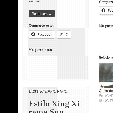
Lam…
Compart
Fa
Read more →
Comparte esto:
Me gusta
Facebook
X
Me gusta esto:
Relacion
Garra de
DESTACADO XING XI
En «GA
KUNG F
Estilo Xing Xi
rama Sun