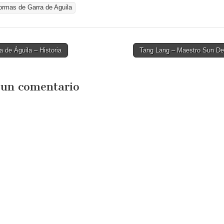
ormas de Garra de Aguila
 de Águila – Historia
Tang Lang – Maestro Sun D
tion
 un comentario