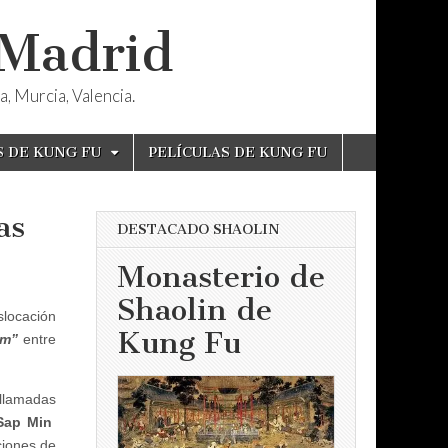
 Madrid
, Murcia, Valencia.
S DE KUNG FU
PELÍCULAS DE KUNG FU
as
DESTACADO SHAOLIN
Monasterio de
Shaolin de
islocación
Kung Fu
m”
entre
 llamadas
Sap Min
iones de