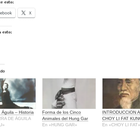
e esto:
cebook
X
 esto:
ado
 Águila – Historia
Forma de los Cinco
INTRODUCCION A
RRA DE ÁGUILA
Animales del Hung Gar
CHOY LI FAT KUN
U»
En «HUNG GAR»
En «CHOY LI FAT