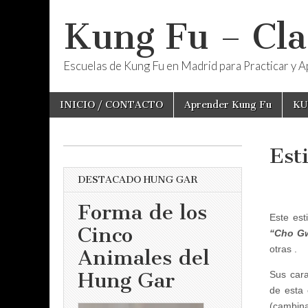
Kung Fu – Cla
Escuelas de Kung Fu en Madrid para Practicar y Ap
Skip
Main
INICIO / CONTACTO
Aprender Kung Fu
KU
to
menu
content
Est
DESTACADO HUNG GAR
Forma de los
Este est
Cinco
“Cho G
otras .
Animales del
Hung Gar
Sus cara
de esta
(cambin