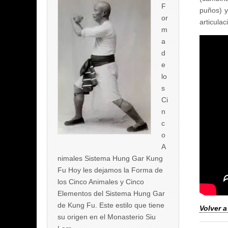
F
puños) y
or
articulac
m
a
d
e
lo
s
Ci
n
c
o
A
nimales Sistema Hung Gar Kung
Fu Hoy les dejamos la Forma de
los Cinco Animales y Cinco
Elementos del Sistema Hung Gar
de Kung Fu. Este estilo que tiene
Volver a
su origen en el Monasterio Siu