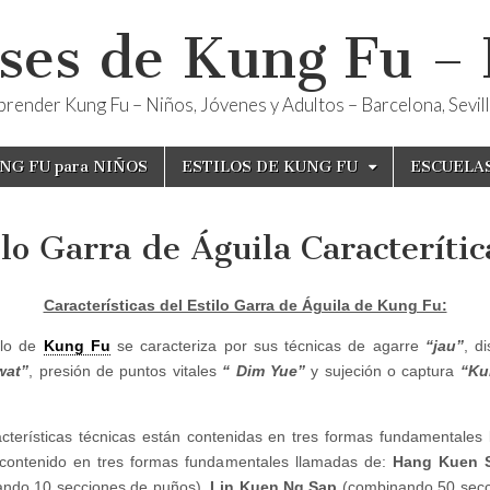
ses de Kung Fu –
render Kung Fu – Niños, Jóvenes y Adultos – Barcelona, Sevilla
NG FU para NIÑOS
ESTILOS DE KUNG FU
ESCUELA
ilo Garra de Águila Caracterític
Características del Estilo Garra de Águila de Kung Fu:
ilo de
Kung Fu
se caracteriza por sus técnicas de agarre
“jau”
, d
wat”
, presión de puntos vitales
“ Dim Yue”
y sujeción o captura
“Ku
cterísticas técnicas están contenidas en tres formas fundamentales
 contenido en tres formas fundamentales llamadas de:
Hang Kuen 
ando 10 secciones de puños),
Lin Kuen Ng Sap
(combinando 50 secc