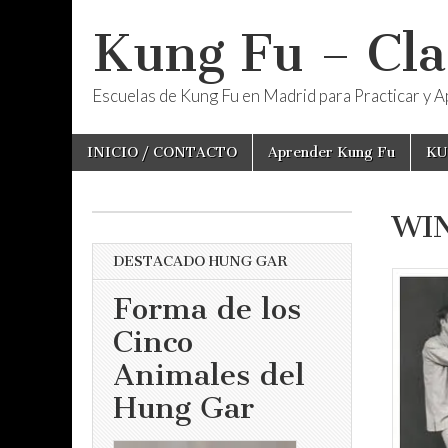
Kung Fu – Cla
Escuelas de Kung Fu en Madrid para Practicar y Ap
Skip
Main
INICIO / CONTACTO
Aprender Kung Fu
KU
to
menu
content
WI
DESTACADO HUNG GAR
Forma de los
Cinco
Animales del
Hung Gar