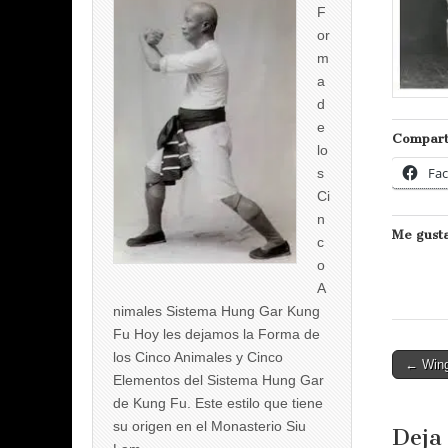
F
or
m
a
d
e
Compart
lo
Fa
s
Ci
n
Me gusta
c
o
A
nimales Sistema Hung Gar Kung
Fu Hoy les dejamos la Forma de
los Cinco Animales y Cinco
Post
← Win
Elementos del Sistema Hung Gar
naviga
de Kung Fu. Este estilo que tiene
su origen en el Monasterio Siu
Deja