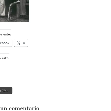
e esto:
cebook
X
 esto:
g Chun
tion
 un comentario