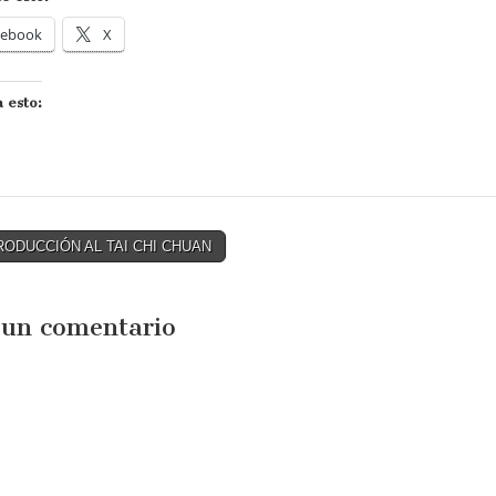
cebook
X
 esto:
RODUCCIÓN AL TAI CHI CHUAN
tion
 un comentario