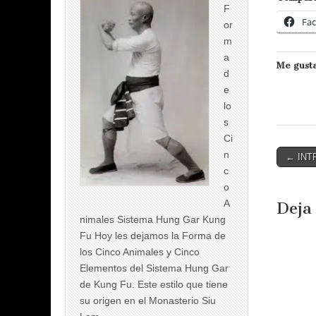
F
Fa
or
m
a
Me gusta
d
e
lo
s
Ci
Post
n
← INT
c
naviga
o
A
Deja
nimales Sistema Hung Gar Kung
Fu Hoy les dejamos la Forma de
los Cinco Animales y Cinco
Elementos del Sistema Hung Gar
de Kung Fu. Este estilo que tiene
su origen en el Monasterio Siu