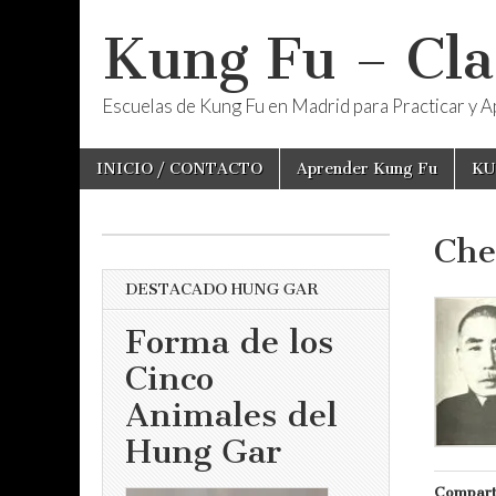
Kung Fu – Cla
Escuelas de Kung Fu en Madrid para Practicar y Ap
Skip
Main
INICIO / CONTACTO
Aprender Kung Fu
KU
to
menu
content
Che
DESTACADO HUNG GAR
Forma de los
Cinco
Animales del
Hung Gar
Compart