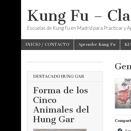
Kung Fu – Cla
Escuelas de Kung Fu en Madrid para Practicar y Ap
Skip
Main
INICIO / CONTACTO
Aprender Kung Fu
KU
to
menu
content
Gen
DESTACADO HUNG GAR
Forma de los
Cinco
Animales del
Hung Gar
Compart
Fa