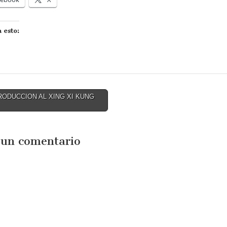
 esto:
RODUCCION AL XING XI KUNG
tion
 un comentario