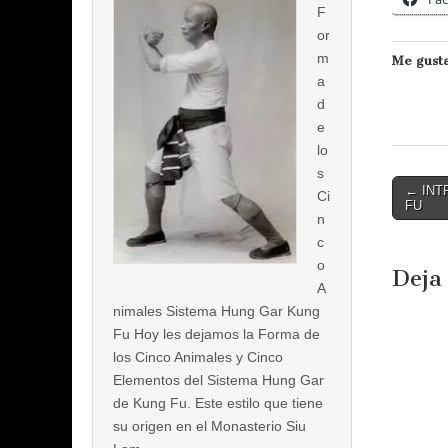
F
or
m
Me gusta
a
d
e
lo
s
Post
← INT
Ci
FU
naviga
n
c
o
Deja
A
nimales Sistema Hung Gar Kung
Fu Hoy les dejamos la Forma de
los Cinco Animales y Cinco
Elementos del Sistema Hung Gar
de Kung Fu. Este estilo que tiene
su origen en el Monasterio Siu