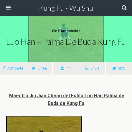
Kung Fu - Wu Shu
Sin Comentarios
Luo Han – Palma De Buda Kung Fu
Comparte
Tuitea
Pin
Envía
SMS
Maestro Jin Jian Cheng del Estilo Luo Han Palma de
Buda de Kung Fu