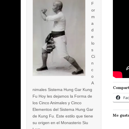
F
or
m
a
d
e
lo
s
Ci
n
c
o
A
Compart
nimales Sistema Hung Gar Kung
Fu Hoy les dejamos la Forma de
Fa
los Cinco Animales y Cinco
Elementos del Sistema Hung Gar
Me gusta
de Kung Fu. Este estilo que tiene
su origen en el Monasterio Siu