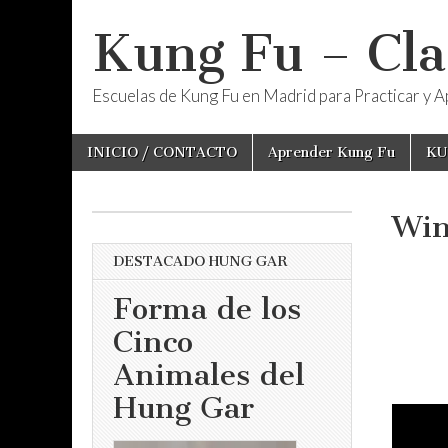
Kung Fu – Cla
Escuelas de Kung Fu en Madrid para Practicar y Ap
Skip
Main
INICIO / CONTACTO
Aprender Kung Fu
KU
to
menu
content
Win
DESTACADO HUNG GAR
Forma de los
Cinco
Animales del
Hung Gar