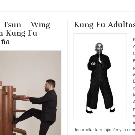
 Tsun – Wing
Kung Fu Adulto
n Kung Fu
aña
A
C
a
E
c
A
p
t
desarrollar la relajación y la co