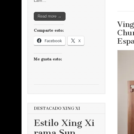
Lam…
Read more →
Ving
Chu
Comparte esto:
Esp
Facebook
X
Me gusta esto:
DESTACADO XING XI
Estilo Xing Xi
rama Sun