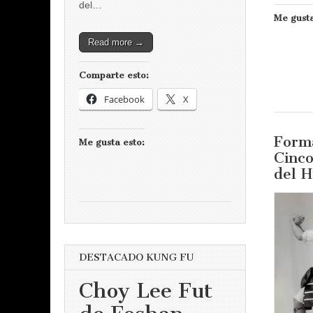
del…
Me gusta
Read more →
Comparte esto:
Facebook
X
Forma
Me gusta esto:
Cinc
del 
DESTACADO KUNG FU
Choy Lee Fut