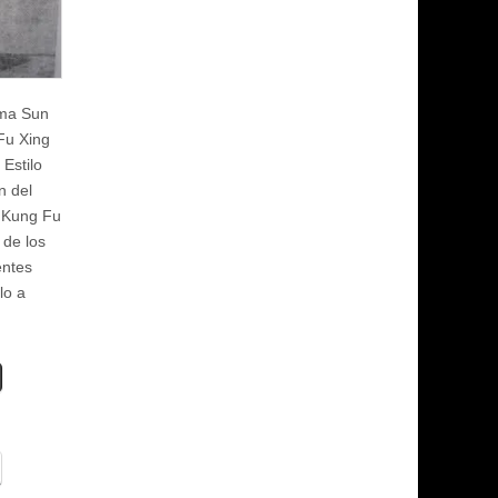
ama Sun
Fu Xing
Estilo
n del
e Kung Fu
 de los
ntes
lo a