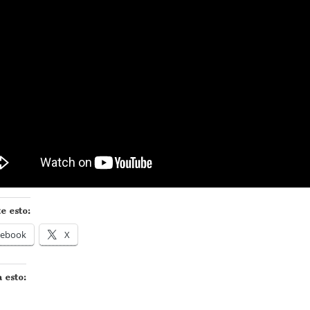
e esto:
cebook
X
 esto: