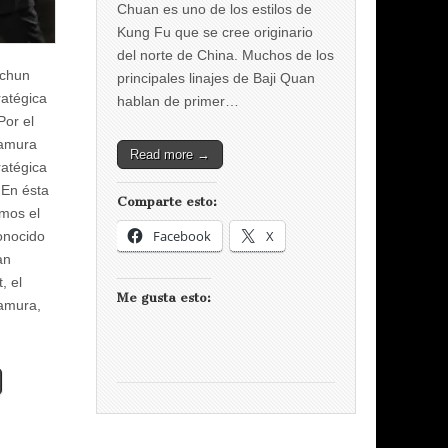
Chuan es uno de los estilos de
Kung Fu que se cree originario
del norte de China. Muchos de los
 chun
principales linajes de Baji Quan
ratégica
hablan de primer…
or el
amura
Read more →
ratégica
 En ésta
Comparte esto:
amos el
Facebook
X
onocido
an
, el
Me gusta esto:
amura,