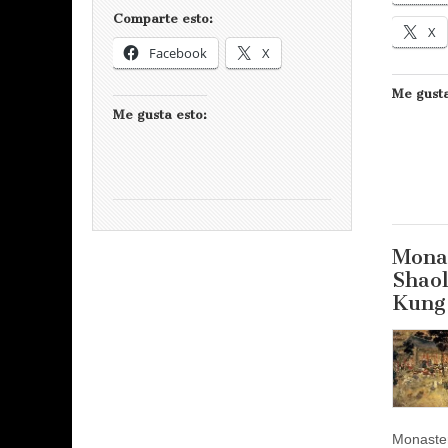
Comparte esto:
X
Facebook
X
Me gusta
Me gusta esto:
Mona
Shaol
Kung
Monaster