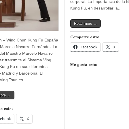
corporal. La Importancia de la 
Kung Fu, en desarrollar la…
Read more →
Comparte esto:
un – Wing Chun Kung Fu España
 Marcelo Navarro Fernández La
Facebook
X
del Maestro Marcelo Navarro
z transmite el Sistema Ving
Me gusta esto:
Kung Fu en sus diferentes
de Madrid y Barcelona. El
 Ving Tsun es…
more →
e esto:
cebook
X