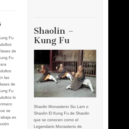
s
Shaolin –
Kung Fu
Kung Fu
dultos
lases de
Kung Fu
para
dultos
n las
lases de
Kung Fu
dultos lo
rimero
Shaolin Monasterio Siu Lam o
que se
Shaolín El Kung Fu de Shaolin
rabaja es
que se conocen como el
nexión
Legendario Monasterio de