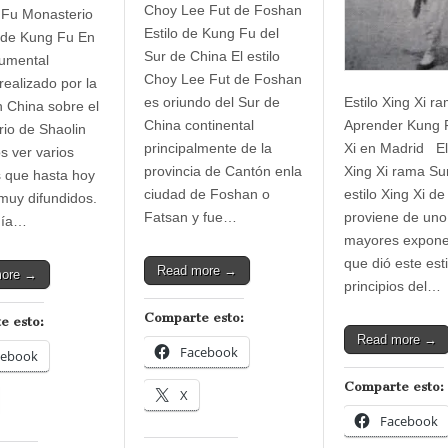
Choy Lee Fut de Foshan
 Fu Monasterio
Estilo de Kung Fu del
 de Kung Fu En
Sur de China El estilo
umental
Choy Lee Fut de Foshan
realizado por la
es oriundo del Sur de
Estilo Xing Xi r
n China sobre el
China continental
Aprender Kung 
io de Shaolin
principalmente de la
Xi en Madrid El 
 ver varios
provincia de Cantón enla
Xing Xi rama Su
 que hasta hoy
ciudad de Foshan o
estilo Xing Xi d
muy difundidos.
Fatsan y fue…
proviene de uno
día…
mayores expone
que dió este esti
Read more →
more →
principios del…
Comparte esto:
e esto:
Read more →
Facebook
cebook
Comparte esto:
X
Facebook