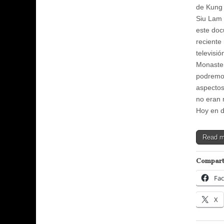
de Kung
Siu Lam
este doc
reciente 
televisió
Monaster
podremos
aspectos
no eran 
Hoy en 
Read 
Compart
Fa
X