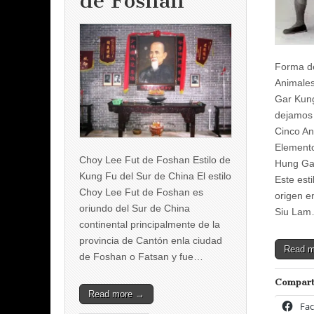
de Foshan
Forma de
Animale
Gar Kung
dejamos 
Cinco An
Elemento
Choy Lee Fut de Foshan Estilo de
Hung Ga
Kung Fu del Sur de China El estilo
Este esti
Choy Lee Fut de Foshan es
origen e
oriundo del Sur de China
Siu La
continental principalmente de la
provincia de Cantón enla ciudad
Read 
de Foshan o Fatsan y fue…
Compart
Read more →
Fa