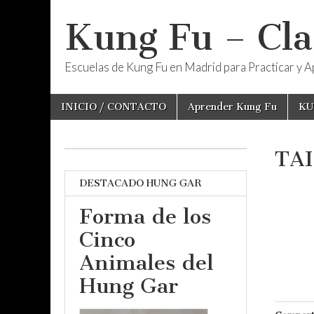
Kung Fu – Cla
Escuelas de Kung Fu en Madrid para Practicar y Ap
Skip
Main
INICIO / CONTACTO
Aprender Kung Fu
KU
to
menu
content
TAI
DESTACADO HUNG GAR
Forma de los
Cinco
Animales del
Hung Gar