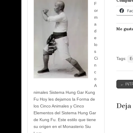
Compart
F
Fa
or
m
a
Me gusta
d
e
lo
s
Ci
Tags:
E
n
c
o
Post
← INT
A
naviga
nimales Sistema Hung Gar Kung
Fu Hoy les dejamos la Forma de
Deja
los Cinco Animales y Cinco
Elementos del Sistema Hung Gar
de Kung Fu. Este estilo que tiene
su origen en el Monasterio Siu