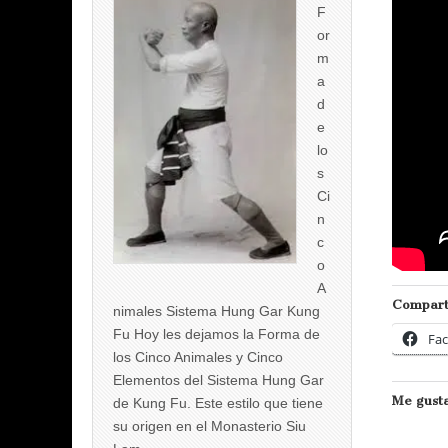
F
or
m
a
d
e
lo
s
Ci
n
c
o
A
Compart
nimales Sistema Hung Gar Kung
Fu Hoy les dejamos la Forma de
Fa
los Cinco Animales y Cinco
Elementos del Sistema Hung Gar
Me gusta
de Kung Fu. Este estilo que tiene
su origen en el Monasterio Siu