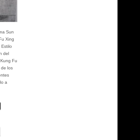
ama Sun
Fu Xing
Estilo
n del
e Kung Fu
 de los
ntes
lo a