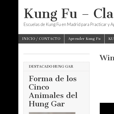
Kung Fu – Cla
Escuelas de Kung Fu en Madrid para Practicar y Ap
Skip
Main
INICIO / CONTACTO
Aprender Kung Fu
KU
to
menu
content
Win
DESTACADO HUNG GAR
Forma de los
Cinco
Animales del
Hung Gar