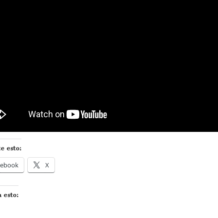
e esto:
cebook
X
 esto: