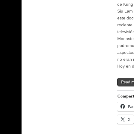
de Kung
Siu Lam
este doc
reciente 
televisió
Monaster
podremos
aspectos
no eran 
Hoy en 
Read 
Compart
Fa
X