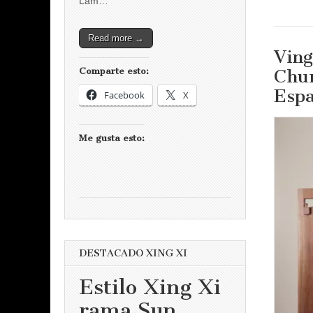
Lam…
Read more →
Ving
Chu
Comparte esto:
Esp
Facebook
X
Me gusta esto:
DESTACADO XING XI
Estilo Xing Xi
rama Sun