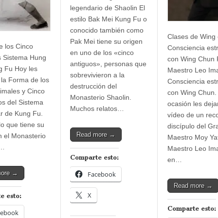
legendario de Shaolin El
estilo Bak Mei Kung Fu o
conocido también como
Clases de Wing
Pak Mei tiene su origen
 los Cinco
Consciencia est
en uno de los «cinco
s Sistema Hung
con Wing Chun P
antiguos», personas que
 Fu Hoy les
Maestro Leo Im
sobrevivieron a la
la Forma de los
Consciencia est
destrucción del
imales y Cinco
con Wing Chun.
Monasterio Shaolin.
s del Sistema
ocasión les dej
Muchos relatos…
r de Kung Fu.
vídeo de un rec
lo que tiene su
discípulo del Gr
Read more →
n el Monasterio
Maestro Moy Yat
m…
Maestro Leo Im
Comparte esto:
en…
more →
Facebook
Read more →
X
e esto:
Comparte esto:
cebook