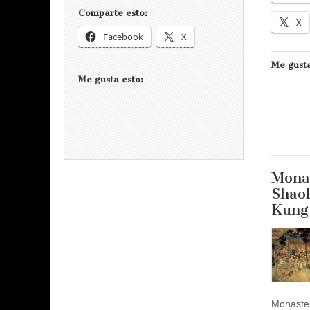
Comparte esto:
X
Facebook
X
Me gusta
Me gusta esto:
Mona
Shaol
Kung
Monaster