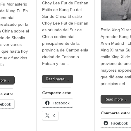
Choy Lee Fut de Foshan
 Fu Monasterio
Estilo de Kung Fu del
 de Kung Fu En
Sur de China El estilo
umental
Choy Lee Fut de Foshan
realizado por la
es oriundo del Sur de
Estilo Xing Xi r
n China sobre el
China continental
Aprender Kung 
io de Shaolin
principalmente de la
Xi en Madrid El 
 ver varios
provincia de Cantón enla
Xing Xi rama Su
 que hasta hoy
ciudad de Foshan o
estilo Xing Xi d
muy difundidos.
Fatsan y fue…
proviene de uno
día…
mayores expone
que dió este esti
Read more →
more →
principios del…
Comparte esto:
e esto:
Read more →
Facebook
cebook
Comparte esto:
X
Facebook