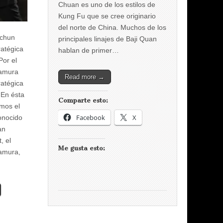
Chuan es uno de los estilos de
Kung Fu que se cree originario
del norte de China. Muchos de los
 chun
principales linajes de Baji Quan
ratégica
hablan de primer…
or el
amura
Read more →
ratégica
 En ésta
Comparte esto:
amos el
Facebook
X
onocido
an
, el
Me gusta esto:
amura,