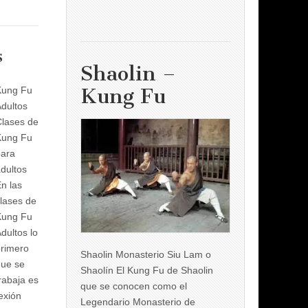
s
Shaolin –
Kung Fu
Kung Fu
dultos
lases de
Kung Fu
para
dultos
n las
lases de
Kung Fu
dultos lo
rimero
Shaolin Monasterio Siu Lam o
que se
Shaolín El Kung Fu de Shaolin
rabaja es
que se conocen como el
nexión
Legendario Monasterio de