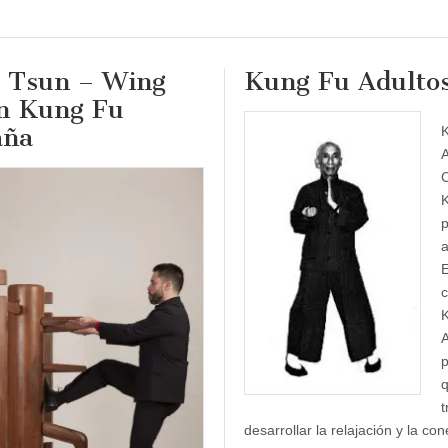
 Tsun – Wing
Kung Fu Adulto
n Kung Fu
aña
A
C
a
E
c
A
p
t
desarrollar la relajación y la co