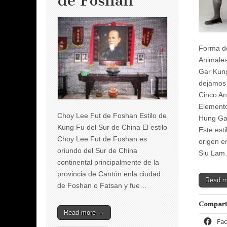
de Foshan
Forma de
Animale
Gar Kung
dejamos 
Cinco An
Elemento
Choy Lee Fut de Foshan Estilo de
Hung Ga
Kung Fu del Sur de China El estilo
Este esti
Choy Lee Fut de Foshan es
origen e
oriundo del Sur de China
Siu La
continental principalmente de la
provincia de Cantón enla ciudad
Read 
de Foshan o Fatsan y fue…
Compart
Read more →
Fa