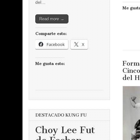
del…
Me gusta
Read more →
Comparte esto:
Facebook
X
Forma
Me gusta esto:
Cinc
del 
DESTACADO KUNG FU
Choy Lee Fut