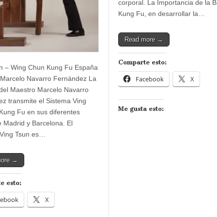
corporal. La Importancia de la 
Kung Fu, en desarrollar la…
Read more →
Comparte esto:
un – Wing Chun Kung Fu España
 Marcelo Navarro Fernández La
Facebook
X
del Maestro Marcelo Navarro
z transmite el Sistema Ving
Me gusta esto:
Kung Fu en sus diferentes
de Madrid y Barcelona. El
 Ving Tsun es…
more →
e esto:
cebook
X