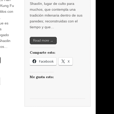
Shaolín, lugar de culto para
Kung Fu
muchos, que contempla una
tilos con
tradición milenaria dentro de sus
,
paredes; reconstruidas con el
ue es
tiempo y que…
s
legado
Read more →
Shaolin
hos…
Comparte esto:
Facebook
X
Me gusta esto: