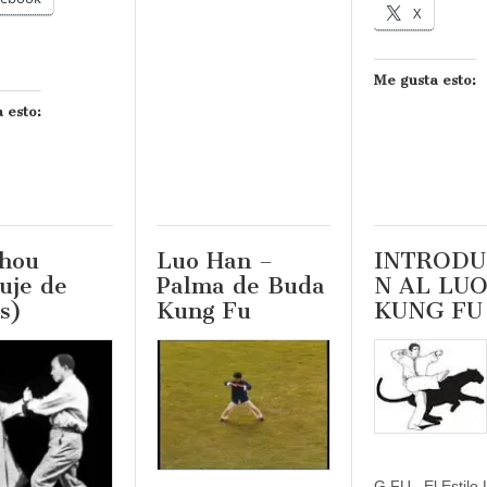
X
Me gusta esto:
 esto:
Shou
Luo Han –
INTRODU
uje de
Palma de Buda
N AL LU
s)
Kung Fu
KUNG FU
G FU El Estilo