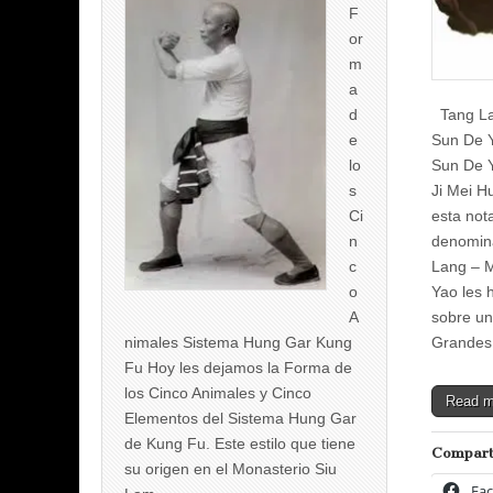
F
or
m
a
Tang La
d
Sun De 
e
Sun De Y
lo
Ji Mei H
s
esta not
Ci
denomin
n
Lang – 
c
Yao les 
o
sobre un
A
Grandes
nimales Sistema Hung Gar Kung
Fu Hoy les dejamos la Forma de
los Cinco Animales y Cinco
Read 
Elementos del Sistema Hung Gar
de Kung Fu. Este estilo que tiene
Compart
su origen en el Monasterio Siu
Fa