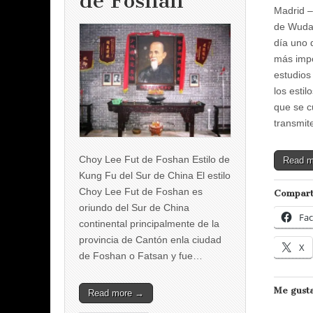
de Foshan
Madrid –
de Wuda
día uno 
más impo
estudios
los esti
que se c
transmi
Choy Lee Fut de Foshan Estilo de
Read 
Kung Fu del Sur de China El estilo
Choy Lee Fut de Foshan es
Compart
oriundo del Sur de China
Fa
continental principalmente de la
provincia de Cantón enla ciudad
X
de Foshan o Fatsan y fue…
Me gusta
Read more →