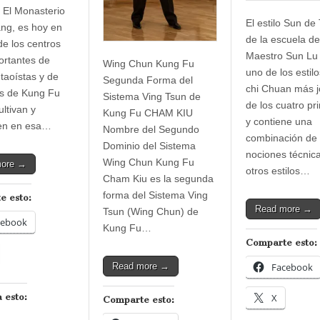
 El Monasterio
El estilo Sun de 
ng, es hoy en
de la escuela d
de los centros
Maestro Sun Lu
rtantes de
Wing Chun Kung Fu
uno de los estilo
 taoístas y de
Segunda Forma del
chi Chuan más 
los de Kung Fu
Sistema Ving Tsun de
de los cuatro pr
ultivan y
Kung Fu CHAM KIU
y contiene una
ten en esa…
Nombre del Segundo
combinación de
Dominio del Sistema
nociones técnic
Wing Chun Kung Fu
more →
otros estilos…
Cham Kiu es la segunda
forma del Sistema Ving
e esto:
Read more →
Tsun (Wing Chun) de
cebook
Kung Fu…
Comparte esto:
Facebook
Read more →
X
 esto:
Comparte esto: