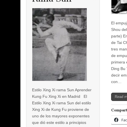
El empuj
Shou del 
parte) En
de Tai C
tres man
de empu
primera 
Ding Bu 
decir e
con…
Estilo Xing Xi rama Sun Aprender
Kung Fu Xing Xi en Madrid El
Read 
Estilo Xing Xi rama Sun del estilo
Xing Xi de Kung Fu proviene de
Compart
uno de los mayores exponentes
Fa
que dió este estilo a principios