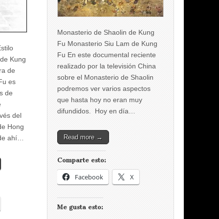
Monasterio de Shaolin de Kung
Fu Monasterio Siu Lam de Kung
stilo
Fu En este documental reciente
 de Kung
realizado por la televisión China
ra de
sobre el Monasterio de Shaolin
Fu es
podremos ver varios aspectos
os de
que hasta hoy no eran muy
e
difundidos. Hoy en día…
avés del
 de Hong
Read more →
de ahí…
Comparte esto:
Facebook
X
Me gusta esto: