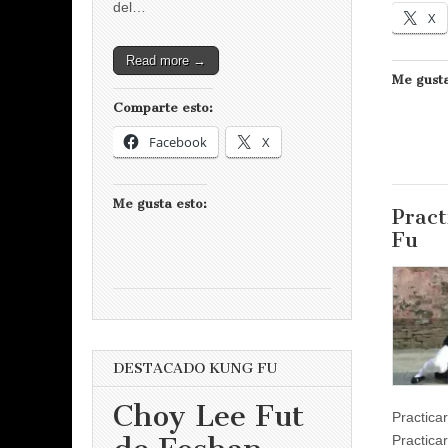
del…
X
Read more →
Me gusta
Comparte esto:
Facebook
X
Me gusta esto:
Pract
Fu
DESTACADO KUNG FU
Choy Lee Fut
Practica
Practica