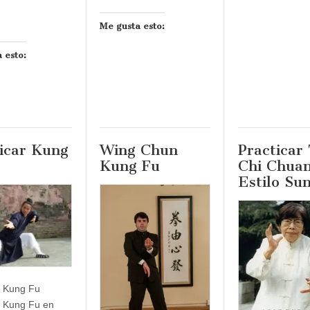
Me gusta esto:
 esto:
icar Kung
Wing Chun
Practicar 
Kung Fu
Chi Chua
Estilo Su
r Kung Fu
r Kung Fu en