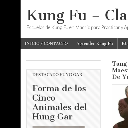
Kung Fu – Cla
Escuelas de Kung Fu en Madrid para Practicar y Ap
Skip
Main
INICIO / CONTACTO
Aprender Kung Fu
KU
to
menu
content
Tang
Maes
DESTACADO HUNG GAR
De Y
Forma de los
Cinco
Animales del
Hung Gar