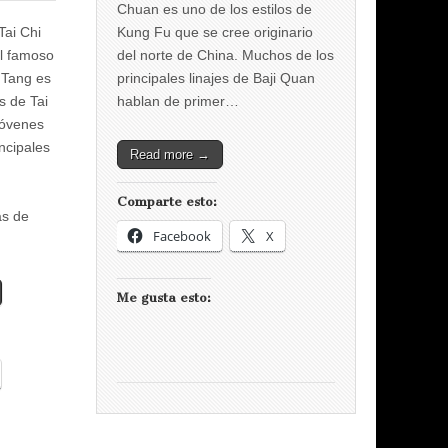
Chuan es uno de los estilos de
Tai Chi
Kung Fu que se cree originario
el famoso
del norte de China. Muchos de los
 Tang es
principales linajes de Baji Quan
s de Tai
hablan de primer…
jóvenes
incipales
Read more →
Comparte esto:
as de
Facebook
X
Me gusta esto: