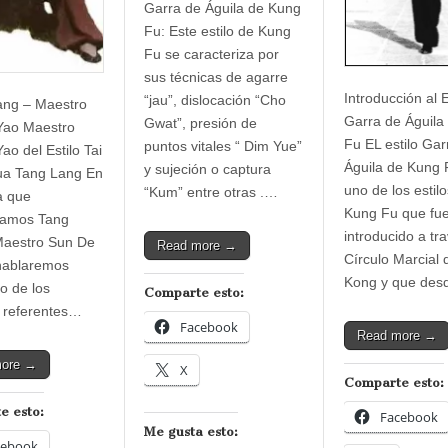
Garra de Águila de Kung
Fu: Este estilo de Kung
Fu se caracteriza por
sus técnicas de agarre
Introducción al E
“jau”, dislocación “Cho
ng – Maestro
Garra de Águila
Gwat”, presión de
Yao Maestro
Fu EL estilo Gar
puntos vitales “ Dim Yue”
ao del Estilo Tai
Águila de Kung 
y sujeción o captura
ua Tang Lang En
uno de los estil
“Kum” entre otras .…
a que
Kung Fu que fu
amos Tang
introducido a tr
Maestro Sun De
Read more →
Círculo Marcial
hablaremos
Kong y que des
o de los
Comparte esto:
 referentes…
Facebook
Read more →
more →
X
Comparte esto:
e esto:
Facebook
Me gusta esto:
cebook