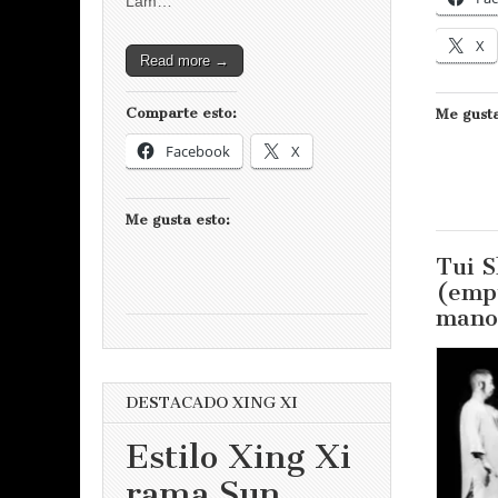
Lam…
X
Read more →
Comparte esto:
Me gusta
Facebook
X
Me gusta esto:
Tui 
(emp
mano
DESTACADO XING XI
Estilo Xing Xi
rama Sun