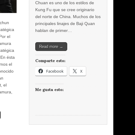
Chuan es uno de los estilos de
Kung Fu que se cree originario
del norte de China. Muchos de los
 chun
principales linajes de Baji Quan
ratégica
hablan de primer…
or el
amura
Read more →
ratégica
 En ésta
Comparte esto:
amos el
Facebook
X
onocido
an
, el
Me gusta esto:
amura,