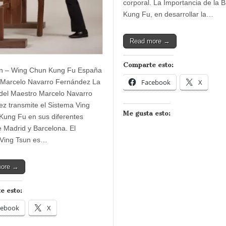
corporal. La Importancia de la 
Kung Fu, en desarrollar la…
Read more →
Comparte esto:
un – Wing Chun Kung Fu España
 Marcelo Navarro Fernández La
Facebook
X
del Maestro Marcelo Navarro
z transmite el Sistema Ving
Me gusta esto:
Kung Fu en sus diferentes
de Madrid y Barcelona. El
 Ving Tsun es…
more →
e esto:
cebook
X