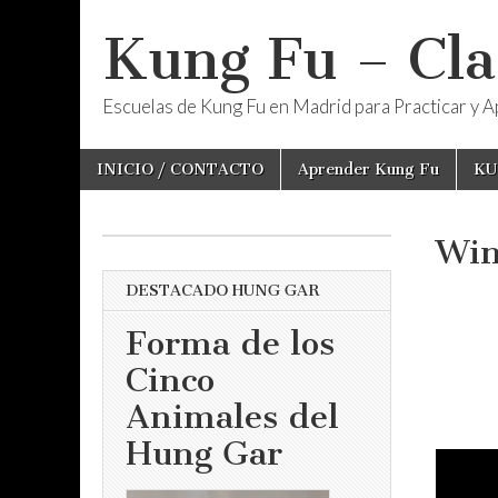
Kung Fu – Cla
Escuelas de Kung Fu en Madrid para Practicar y Ap
Skip
Main
INICIO / CONTACTO
Aprender Kung Fu
KU
to
menu
content
Win
DESTACADO HUNG GAR
Forma de los
Cinco
Animales del
Hung Gar