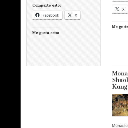
Comparte esto:
X
Facebook
X
Me gusta
Me gusta esto:
Mona
Shaol
Kung
Monaster