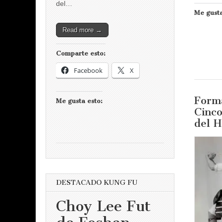
del…
Me gusta
Read more →
Comparte esto:
Facebook
X
Forma
Me gusta esto:
Cinc
del 
DESTACADO KUNG FU
Choy Lee Fut