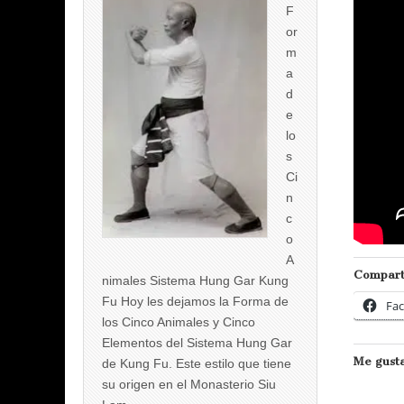
F
or
m
a
d
e
lo
s
Ci
n
c
o
A
Compart
nimales Sistema Hung Gar Kung
Fu Hoy les dejamos la Forma de
Fa
los Cinco Animales y Cinco
Elementos del Sistema Hung Gar
Me gusta
de Kung Fu. Este estilo que tiene
su origen en el Monasterio Siu