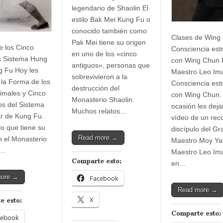
legendario de Shaolin El
estilo Bak Mei Kung Fu o
conocido también como
Clases de Wing
Pak Mei tiene su origen
 los Cinco
Consciencia est
en uno de los «cinco
s Sistema Hung
con Wing Chun P
antiguos», personas que
 Fu Hoy les
Maestro Leo Im
sobrevivieron a la
la Forma de los
Consciencia est
destrucción del
imales y Cinco
con Wing Chun.
Monasterio Shaolin.
s del Sistema
ocasión les dej
Muchos relatos…
r de Kung Fu.
vídeo de un rec
lo que tiene su
discípulo del Gr
Read more →
n el Monasterio
Maestro Moy Yat
m…
Maestro Leo Im
Comparte esto:
en…
more →
Facebook
Read more →
X
e esto:
Comparte esto:
cebook