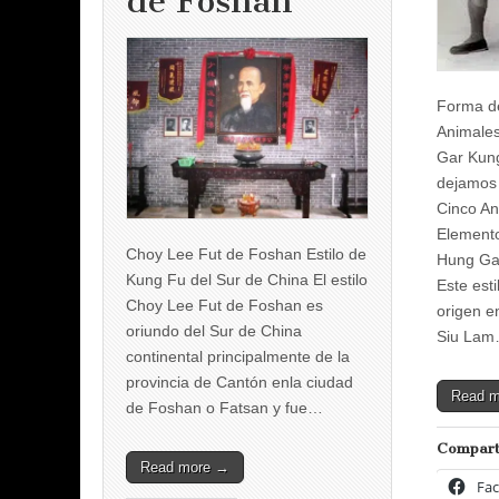
de Foshan
Forma de
Animale
Gar Kung
dejamos 
Cinco An
Elemento
Choy Lee Fut de Foshan Estilo de
Hung Ga
Kung Fu del Sur de China El estilo
Este esti
Choy Lee Fut de Foshan es
origen e
oriundo del Sur de China
Siu La
continental principalmente de la
provincia de Cantón enla ciudad
Read 
de Foshan o Fatsan y fue…
Compart
Read more →
Fa