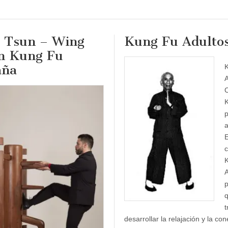
 Tsun – Wing
Kung Fu Adulto
n Kung Fu
aña
A
C
a
E
c
A
p
t
desarrollar la relajación y la co