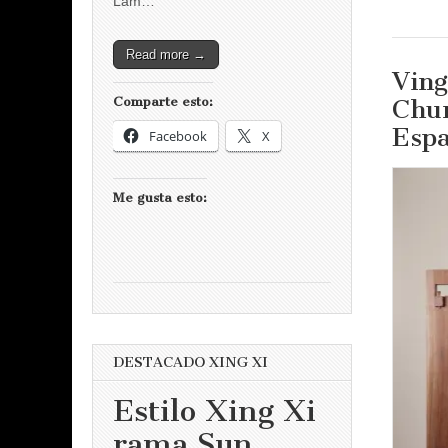
Lam…
Read more →
Ving
Chu
Comparte esto:
Esp
Facebook
X
Me gusta esto:
DESTACADO XING XI
Estilo Xing Xi
rama Sun