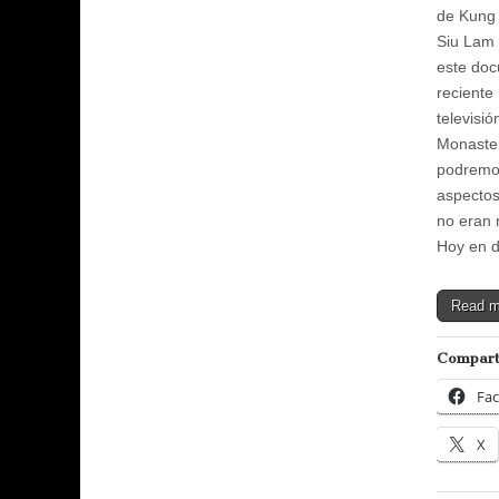
de Kung
Siu Lam
este doc
reciente 
televisió
Monaster
podremos
aspectos
no eran 
Hoy en 
Read 
Compart
Fa
X