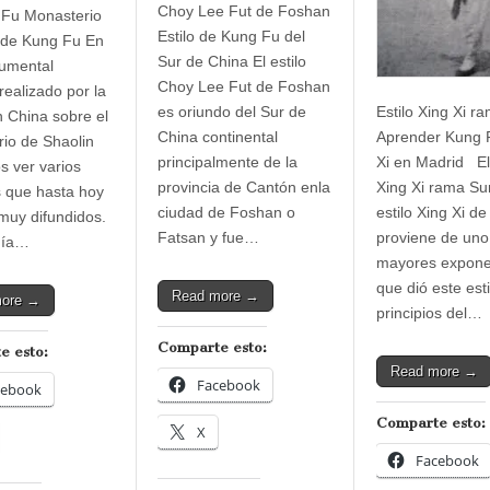
Choy Lee Fut de Foshan
 Fu Monasterio
Estilo de Kung Fu del
 de Kung Fu En
Sur de China El estilo
umental
Choy Lee Fut de Foshan
realizado por la
es oriundo del Sur de
Estilo Xing Xi r
n China sobre el
China continental
Aprender Kung 
io de Shaolin
principalmente de la
Xi en Madrid El 
 ver varios
provincia de Cantón enla
Xing Xi rama Su
 que hasta hoy
ciudad de Foshan o
estilo Xing Xi d
muy difundidos.
Fatsan y fue…
proviene de uno
día…
mayores expone
que dió este esti
Read more →
more →
principios del…
Comparte esto:
e esto:
Read more →
Facebook
cebook
Comparte esto:
X
Facebook