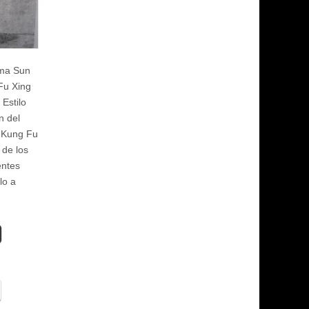
ama Sun
Fu Xing
Estilo
n del
e Kung Fu
 de los
ntes
lo a