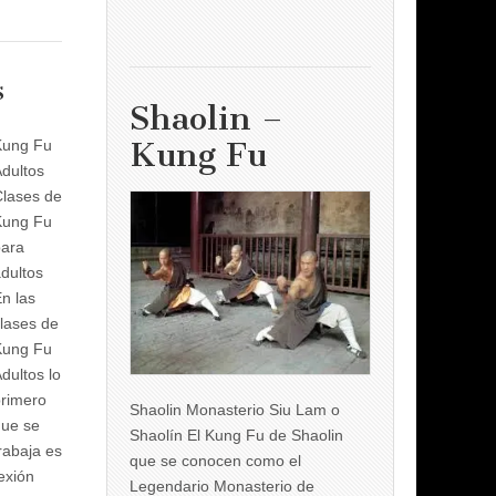
s
Shaolin –
Kung Fu
Kung Fu
dultos
lases de
Kung Fu
para
dultos
n las
lases de
Kung Fu
dultos lo
rimero
Shaolin Monasterio Siu Lam o
que se
Shaolín El Kung Fu de Shaolin
rabaja es
que se conocen como el
nexión
Legendario Monasterio de