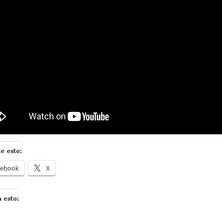
e esto:
cebook
X
 esto: