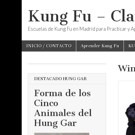
Kung Fu – Cla
Escuelas de Kung Fu en Madrid para Practicar y Ap
Skip
Main
INICIO / CONTACTO
Aprender Kung Fu
KU
to
menu
content
Win
DESTACADO HUNG GAR
Forma de los
Cinco
Animales del
Hung Gar