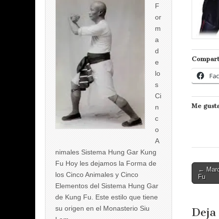
F
or
m
a
d
Compart
e
lo
Fa
s
Ci
Me gusta
n
c
o
A
nimales Sistema Hung Gar Kung
Fu Hoy les dejamos la Forma de
Post
← Marc
los Cinco Animales y Cinco
Fu
naviga
Elementos del Sistema Hung Gar
de Kung Fu. Este estilo que tiene
su origen en el Monasterio Siu
Deja