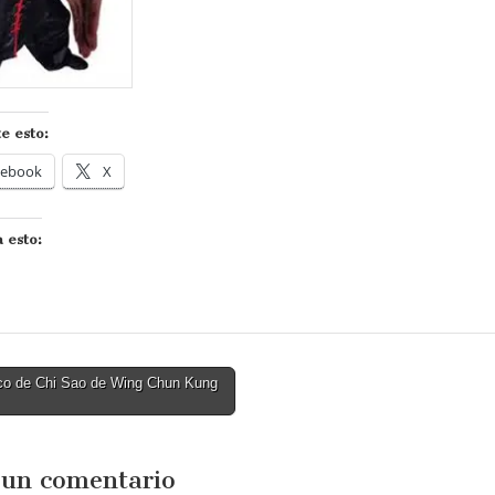
e esto:
cebook
X
 esto:
o de Chi Sao de Wing Chun Kung
tion
 un comentario